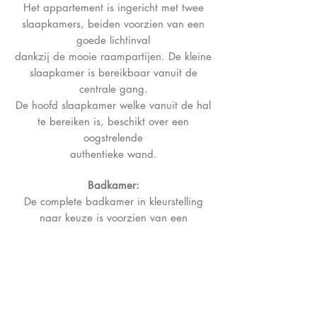
Het appartement is ingericht met twee
slaapkamers, beiden voorzien van een
goede lichtinval
dankzij de mooie raampartijen. De kleine
slaapkamer is bereikbaar vanuit de
centrale gang.
De hoofd slaapkamer welke vanuit de hal
te bereiken is, beschikt over een
oogstrelende
authentieke wand.
Badkamer:
De complete badkamer in kleurstelling
naar keuze is voorzien van een
douchecabine, dubbele
wastafel en designradiator.
Privé tuin:
De privé tuin van ca. 34 m² geeft deze
benedenwoning extra wooncomfort! De