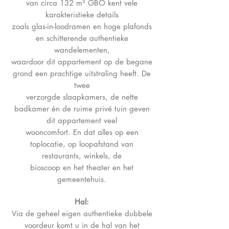
van circa 132 m² GBO kent vele
karakteristieke details
zoals glas-in-loodramen en hoge plafonds
en schitterende authentieke
wandelementen,
waardoor dit appartement op de begane
grond een prachtige uitstraling heeft. De
twee
verzorgde slaapkamers, de nette
badkamer én de ruime privé tuin geven
dit appartement veel
wooncomfort. En dat alles op een
toplocatie, op loopafstand van
restaurants, winkels, de
bioscoop en het theater en het
gemeentehuis.
Hal:
Via de geheel eigen authentieke dubbele
voordeur komt u in de hal van het