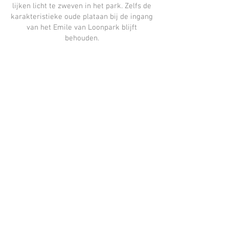
lijken licht te zweven in het park. Zelfs de
karakteristieke oude plataan bij de ingang
van het Emile van Loonpark blijft
behouden.
Uw kans om uniek te wonen in
Roosendaal
Dit is een zeldzame mogelijkheid om te
wonen op één van de mooiste locaties van
de stad – in een kleinschalig, exclusief en
duurzaam project.
Voor meer informatie, een persoonlijk
gesprek of een exclusieve presentatie met
artist impressions, neem contact op met:
Hans Traets | Daalder-Advies Makelaardij
06 31043855 | Parklaan 29, 4702 XA
Roosendaal