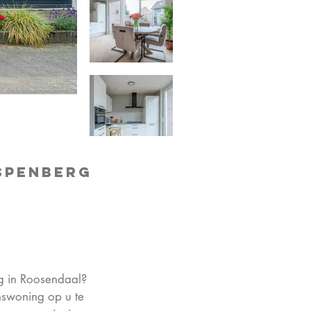
spenberg
g in Roosendaal?
nswoning op u te