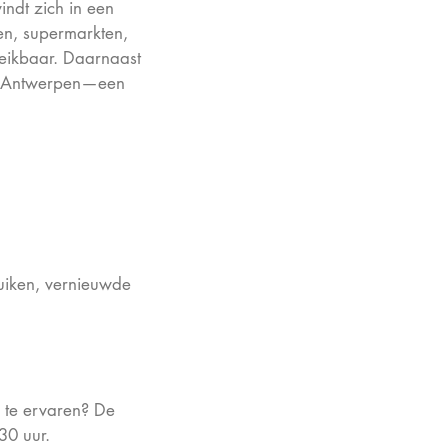
ndt zich in een
en, supermarkten,
reikbaar. Daarnaast
 of Antwerpen—een
luiken, vernieuwde
 te ervaren? De
30 uur.