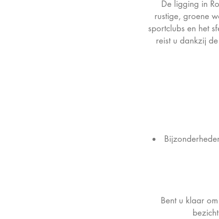
De ligging in R
rustige, groene 
sportclubs en het s
reist u dankzij 
Bijzonderheden:
Bent u klaar om
bezich