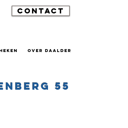
CONTACT
pen
heken
Over Daalder
enberg 55