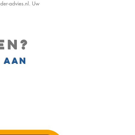
der-advies.nl
. Uw
en?
e aan