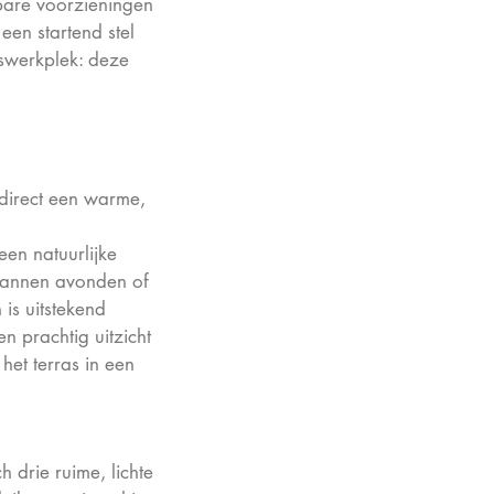
kbare voorzieningen
een startend stel
iswerkplek: deze
 direct een warme,
een natuurlijke
spannen avonden of
is uitstekend
n prachtig uitzicht
 het terras in een
 drie ruime, lichte