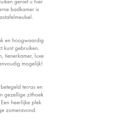
uiken geniet u hier
derne badkamer is
astafelmeubel.
trak en hoogwaardig
ct kunt gebruiken.
, tienerkamer, luxe
envoudig mogelijk!
 betegeld terras en
en gezellige zithoek
 Een heerlijke plek
nge zomeravond.