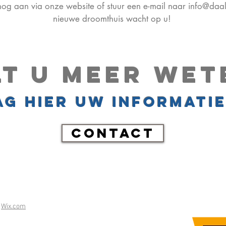
g aan via onze website of stuur een e-mail naar
info@daal
nieuwe droomthuis wacht op u!
lt u meer wet
g hier uw informati
CONTACT
h
Wix.com