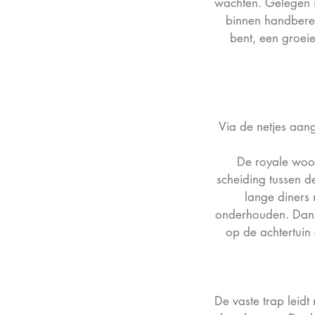
wachten. Gelegen i
binnen handbereik
bent, een groei
Via de netjes aan
De royale woon
scheiding tussen 
lange diners 
onderhouden. Dankz
op de achtertuin 
De vaste trap leidt