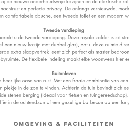
ij de nieuwe onderhoudsvrije kozijnen en de elektrische roll
 nachtrust en perfecte privacy. De onlangs vernieuwde, mo
een comfortabele douche, een tweede toilet en een modern w
Tweede​
verdieping
bereikt u de tweede verdieping. Deze royale zolder is zó s
ief een nieuw kozijn met dubbel glas), dat u deze ruimte dire
erde extra slaapvertrek leent zich perfect als master bedroom
bbyruimte. De flexibele indeling maakt elke woonwens hier e
Buitenleven
n heerlijke oase van rust. Met een fraaie combinatie van een
en plekje in de zon te vinden. Achterin de tuin bevindt zich e
lide stenen berging (ideaal voor fietsen en tuingereedschap).
ffie in de ochtendzon of een gezellige barbecue op een la
Omgeving & Faciliteiten