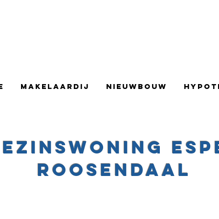
Parklaan 29, Roosendaal
Jan Steenstraat 12a, Krim
aan den IJssel
E
Makelaardij
Nieuwbouw
Hypot
gezinswoning
Esp
Roosendaal