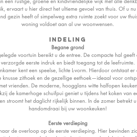
n een rustige, groene en kindvriendelijke wijk met alle den
, ervaart u hier direct het ultieme gevoel van thuis. Of u nu 
end gezin heeft of simpelweg extra ruimte zoekt voor uw thu
woning voldoet aan al uw woonwensen.
Indeling
Begane grond
gelegde voortuin bereikt u de entree. De compacte hal geeft
verzorgde eerste indruk en biedt toegang tot de leefruimte.
kamer kent een speelse, lichte L-vorm. Hierdoor ontstaat er 
de knusse zithoek en de gezellige eethoek—ideaal voor ont
met vrienden. De moderne, hoogglans witte halfopen keuken 
ij de kamerhoge schuifpui geniet u tijdens het koken van ee
en stroomt het daglicht rijkelijk binnen. In de zomer betrekt u
handomdraai bij uw woonkeuken!
Eerste​
verdieping
 naar de overloop op de eerste verdieping. Hier bevinden zich