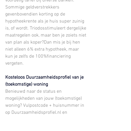
voordelig tarief bij diverse banken. 
Sommige geldverstrekkers 
gevenbovendien korting op de 
hypotheekrente als je huis super zuinig 
is, of wordt. Triodosstimuleert dergelijke 
maatregelen ook, maar ben je zoiets niet 
van plan als koper?Dan mis je bij hen 
niet alleen 6% extra hypotheek, maar 
kun je zelfs de 100%financiering 
vergeten.
Kosteloos Duurzaamheidsprofiel van je 
(toekomstige) woning
Benieuwd naar de status en 
mogelijkheden van jouw (toekomstige) 
woning? Vulpostcode + huisnummer in 
op 
Duurzaamheidsprofiel.nl
 en 
download een kosteloos
rapport met de gegevens van de woning 