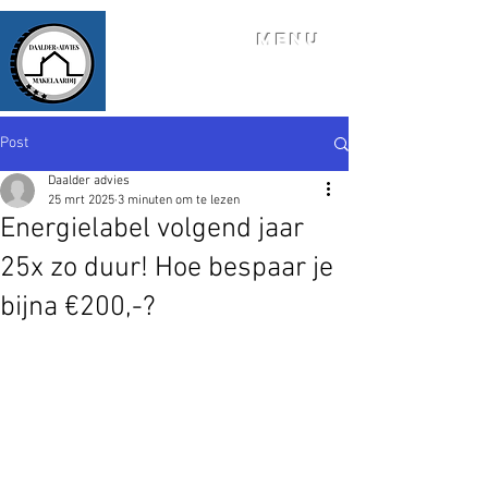
MENU
Post
Daalder advies
25 mrt 2025
3 minuten om te lezen
Energielabel volgend jaar
25x zo duur! Hoe bespaar je
bijna €200,-?