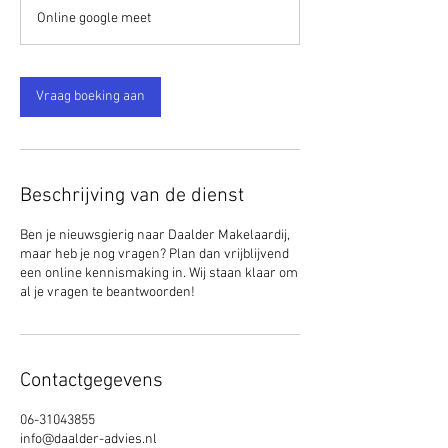
m
Online google meet
i
n
.
Vraag boeking aan
Beschrijving van de dienst
Ben je nieuwsgierig naar Daalder Makelaardij,
maar heb je nog vragen? Plan dan vrijblijvend
een online kennismaking in. Wij staan klaar om
al je vragen te beantwoorden!
Contactgegevens
06-31043855
info@daalder-advies.nl